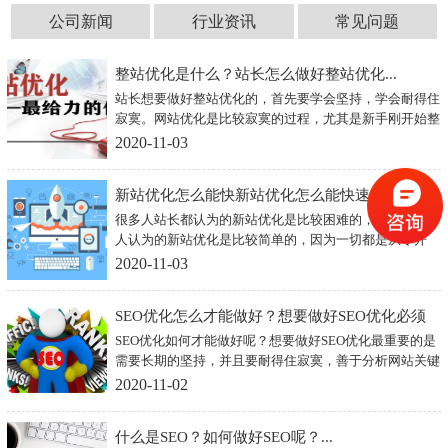
公司新闻
行业资讯
常见问题
整站优化是什么？站长怎么做好整站优化...
站长想要做好整站优化的，首先要学会坚持，学会耐得住
寂寞。网站优化是比较寂寞的过程，尤其是新手刚开始整
站优化的时候不知道从何入手，对于这样的用户来说，想
2020-11-03
要做好整站优化首先要明确自己的思路。下面给大家分享
一些做整站优化的思路。
新站优化怎么能快新站优化怎么能快速排名？学
很多人站长都认为的新站优化是比较困难的，其实，我个
会这三种方法获...
人认为的新站优化是比较简单的，因为一切都是从零开
始。比如网站的构架、网站的标题、网站的描述这些在做
2020-11-03
新站优化的时候都可以进行策划。下面给大家介绍新站优
化三种有效的方法吧！
SEO优化怎么才能做好？想要做好SEO优化必须
SEO优化如何才能做好呢？想要做好SEO优化最重要的是
要具备这两种素质...
需要长期的坚持，并且要耐得住寂寞，善于分析网站关键
词的动态，要清楚了解网友的搜索需求，这些都是很无味
2020-11-02
的事情，但是最为SEO优化人员要每天必须做的事情。
什么是SEO？如何做好SEO呢？...