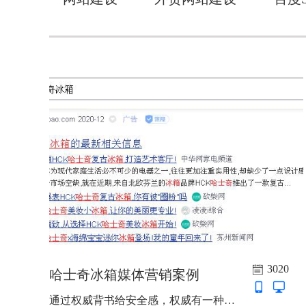
3020
哈士奇冰箱媒体营销案例
通过权威背书给安全感，权威有一种天然的让人自愿服从的能力，常见的有权威专家、权威媒体、权威机构、权威典籍四类。 其中权威媒体背书是利用权威媒体在人们心目中的优势地位和势能，证明自己的品牌是有实力，值得信赖的。...