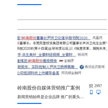
2997
岭南股份自媒体营销推广案例
新闻营销始终是企业品牌 推广的重头戏，新闻营销为什么这么受企业青睐呢？因可以用多角度多方面的来表达企业文化和内涵，深入解读产品或传播 品牌，从而影响消费者购买决策，从消费者成交环节截取更多的客户，在市场竞争中获得有利地位。...