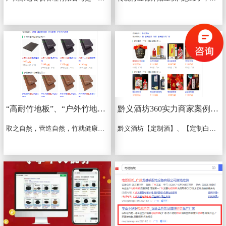
“高耐竹地板”、“户外竹地板”360实力商家展示案例
黔义酒坊360实力商家案例展示
取之自然，营造自然，竹就健康生活，广州齐馨竹业有限公司是一家集研发、生产、销售于一体的竹材企业，年产能达120万平方米，现有员工120人。18年与我们合作SEO优化项目后，...
黔义酒坊【定制酒】、【定制白酒】、【酱香型白酒】、【企业定制酒】等4个核心关键词通过审核，稳定排名360首页，电脑PC+手机移动端，全国24小时展现，垄断排名！...