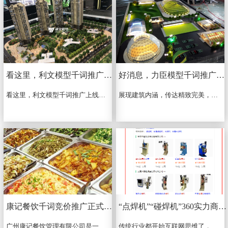
看这里，利文模型千词推广上线啦
好消息，力臣模型千词推广上线啦
看这里，利文模型千词推广上线啦...
展现建筑内涵，传达精致完美，力臣{模型}厂家专业制作{沙盘模型}厂家,咨询力臣{模型}公司,100%还原视觉演绎,价格优质量好!可根据客户需求量身定制方案,欢迎致电咨询详情,在...
康记餐饮千词竞价推广正式上线啦，开户运营一条龙服务，省心有效
“点焊机”“碰焊机”360实力商家展示案例，真正实现垄断霸屏推广
广州康记餐饮管理有限公司是一家已经通过ISO9001：2000国际体系认证，ISO9001：2008质量管理体系认证，从事珠三角大中小型企业、学校和机关单位等的食堂承包、食堂管理，饮...
传统行业都开始互联网思维了，一次性买下行业12个词，真正实现垄断霸屏推广。你还在犹豫吗？...