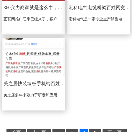
360实力商家就是这么牛，企业客户询盘不断，定单多多
宏科电气电缆桥架百姓网竞价推广案例
互联网推广旺季已经来了，客户接了个20w的单子，当你犹豫的时候，别人已经开始行动了！360实力商家就是这么牛，企业客户询盘不断，定单多多！还在寻找网络推广产品的老板们燥起来吧！...
宏科电气是一家专业生产销售电缆桥架的厂家,有不锈钢桥架,铝合金桥架,镀锌桥架等,规格齐全,厂家直接销售,质量保障...
美之居快装墙板手机端百姓网竞价推广案例
美之居多年来致力于研发和应用装配式快装墙板系统整体解决方案，专为精装修住宅、公寓、别墅、五星级酒店、私人会所、商业办公商场、高级餐厅等高端场所装饰需求量身定制...