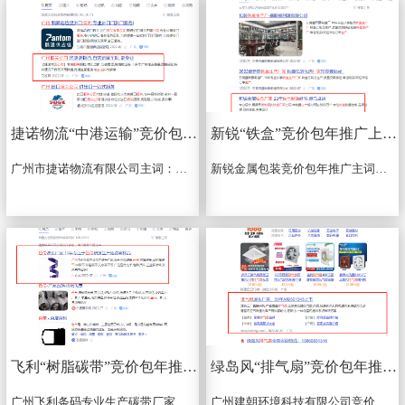
捷诺物流“中港运输”竞价包年推广
新锐“铁盒”竞价包年推广上线啦
广州市捷诺物流有限公司主词：中港运输，赠送词：危险品运输，危险品报关，AEO高级认证报关公司（推广东省）,广州报关公司（只推广州地区）全国，7*24小时...
新锐金属包装竞价包年推广主词：铁盒、铁盒厂家、铁罐厂家，赠送词：茶叶铁盒，铁盒生产厂家，7*24小时，全国推广...
飞利“树脂碳带”竞价包年推广上线啦
绿岛风“排气扇”竞价包年推广上线
广州飞利条码专业生产碳带厂家,各种条码碳带.色带,树脂碳带,全树脂碳带,tto碳带,彩色碳带,洗水碳带等.广泛应用电子,电器,汽车,工业各领域...
广州建朝环境科技有限公司竞价包年推广主词：排气扇赠送词：排气扇厂家，排风扇厂家，管道排气扇，新风机厂家，排气扇价格，管道换气扇，吊顶排气扇，浴室排气扇...