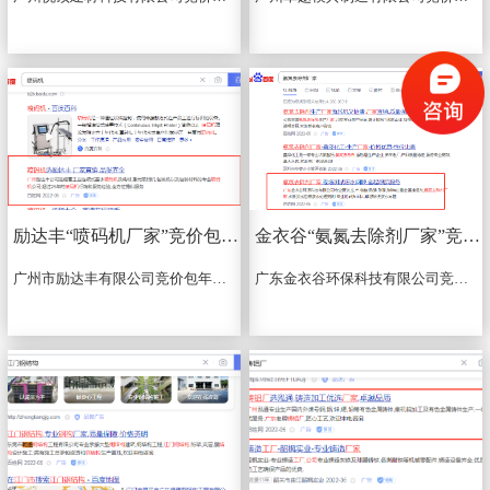
励达丰“喷码机厂家”竞价包年推广上线
金衣谷“氨氮去除剂厂家”竞价包年推广上线
广州市励达丰有限公司竞价包年推广主词:喷码机、喷码机厂家，赠送词：喷码机耗材、喷码机墨水...
广东金衣谷环保科技有限公司竞价包年推广，关键词：氨氮去除剂厂家、重金属捕捉剂、除磷剂...