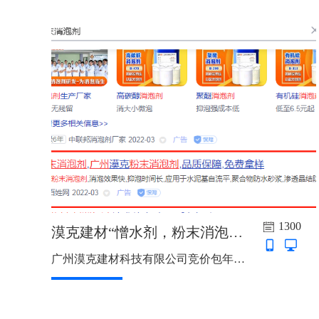
1300
漠克建材“憎水剂，粉末消泡剂”竞价包年推广上线啦
广州漠克建材科技有限公司竞价包年推广上线啦，主词：憎水剂，粉末消泡剂，推广地区：广东，福建，江西，湖南，湖北，广西...