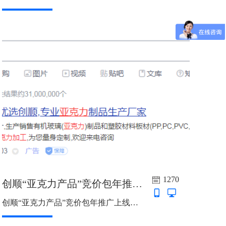
1270
创顺“亚克力产品”竞价包年推广上线啦
创顺“亚克力产品”竞价包年推广上线啦，主词：亚克力加工，亚克力化妆盒，亚克力展示架，亚克力工艺品，亚克力盒子，亚克力隔离板，防雾眼罩，防雾面罩，7*24小时，推广城市：136个...