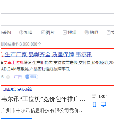
1304
韦尔讯“工位机”竞价包年推广上线啦
广州市韦尔讯信息科技有限公司竞价包年推广上线啦，主词：嵌入式工控机，触摸一体机，触控一体机，安卓工控机，工位机，智能终端机，触摸显示器，推广地区：广东省，浙江省，4个直辖市，7*24小时...