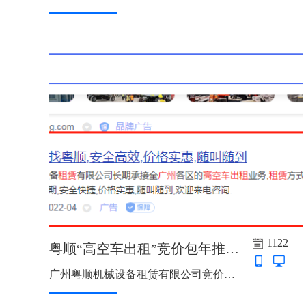
1122
粤顺“高空车出租”竞价包年推广上线啦
广州粤顺机械设备租赁有限公司竞价包年推广上线啦！主词：高空车出租 送：吊车出租，吊车租赁，高空作业车出租，高空作业车租赁 电脑+手机 双端 24小时 区域：广州广州粤...