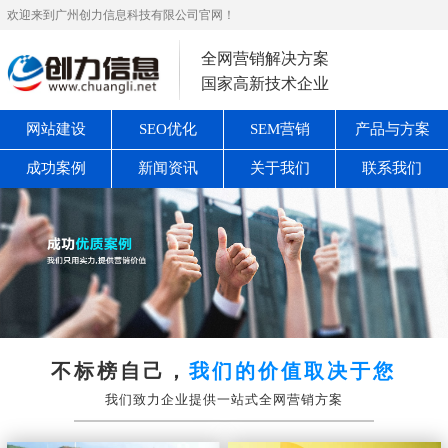
欢迎来到广州创力信息科技有限公司官网！
全网营销解决方案
国家高新技术企业
网站建设
SEO优化
SEM营销
产品与方案
成功案例
新闻资讯
关于我们
联系我们
不标榜自己，
我们的价值取决于您
我们致力企业提供一站式全网营销方案