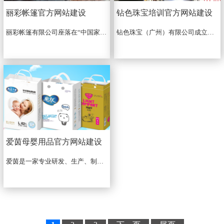
丽彩帐篷官方网站建设
钻色珠宝培训官方网站建设
丽彩帐篷有限公司座落在“中国家具之都” 顺德，公司占地面积5000多平方米，位于珠三角腹地，北邻广州,南近港澳，水陆交通方便，本公司通过借鉴国外技术并自己设计、生产、销售各类篷房，尖顶 蓬，吊顶蓬，救灾帐篷，伸缩蓬，推拉蓬，各式遮阳篷，帐篷配件，庭院太阳伞，凉亭等户外家具的现代企业，是目前国内实力较强的帐篷专业制造公司。...
钻色珠宝（广州）有限公司成立于1998年，坐落在全国最大珠宝聚集地——广州番禺，多年来钻色专注于珠宝首饰制造及珠宝专业培训的研究与创新，目前已成为专业的珠宝首饰制造及珠宝专业培训品牌。...
爱茵母婴用品官方网站建设
爱茵是一家专业研发、生产、制造婴儿纸尿裤，纸尿片,拉拉裤，母婴两用巾为一体的企业集群。拥有现代化生产流水线和无尘生产车间，生产出来的产品必须经过检验室检验,产品合格后才能在市场上流通。...