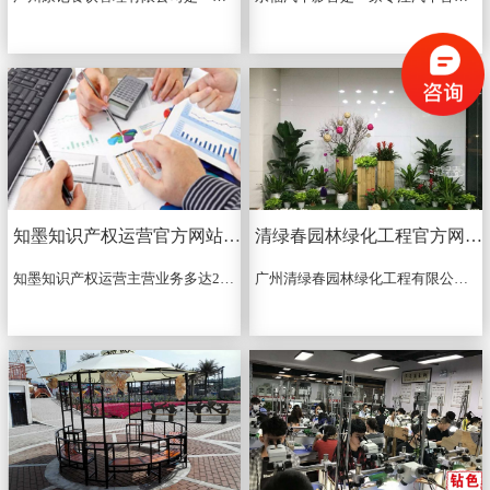
知墨知识产权运营官方网站建设
清绿春园林绿化工程官方网站建设
知墨知识产权运营主营业务多达200余种，包含专利申请、商标注册、版权登记、专利挖掘、知识产权管理咨询、数据查新检索、专利监控、知识产权布局运营等业务于一体，覆盖了技术研发、电子商务、交易管理和金融等各个行业，为客户引进和制定全方位的知识产权解决方案，是华南地区颇具规模与实力的知识产权服务机构之一。...
广州清绿春园林绿化工程有限公司是一家集绿化租赁、绿化工程、园林养护、垂直绿化墙项目设计、施工、养护于一体的中国现代民营企业。...