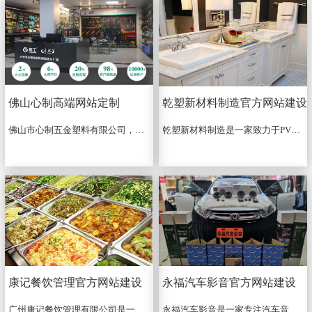
佛山心制高端网站定制
乾塑新材料制造官方网站建设
佛山市心制五金塑料有限公司，位于佛山市南海区，是一家历史悠久的专业开发、生产手动工具及工具箱.包.收纳盒的制品厂。2020年10月与我司签订高端网站定制项目，从签约到网站解析成功，历时一个月，最终圆满收官。...
乾塑新材料制造是一家致力于PVC塑胶床板、PVC发泡板、PVC装饰板、PVC浮雕板、PVC建筑模板的研制、生产、销售于一体的生产厂家。...
康记餐饮管理官方网站建设
永福汽车影音官方网站建设
广州康记餐饮管理有限公司是一家已经通过ISO9001：2000国际体系认证，ISO9001：2008质量管理体系认证，从事珠三角大中小型企业、学校和机关单位等的食堂承包、食堂管理，饮食服务，餐饮服务，膳食管理等的咨询、设计、承包的专业机构。...
永福汽车影音是一家专注汽车音响、汽车贴膜、车衣改色、美国龙膜、大能隔音、360全景、记录仪、飞歌导航、卡仕达导航一站式汽车改装服务中心...