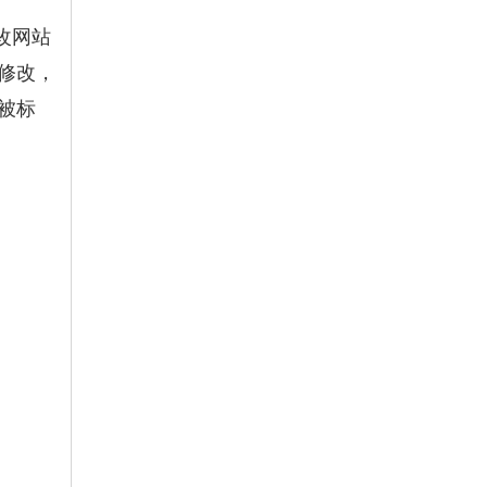
改网站
修改，
被标