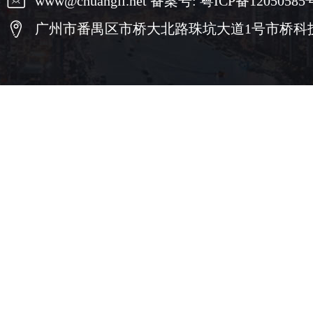
www@chuangli.net 备案号:
粤ICP备12050585
广州市番禺区市桥大北路珠坑大道1号市桥科技