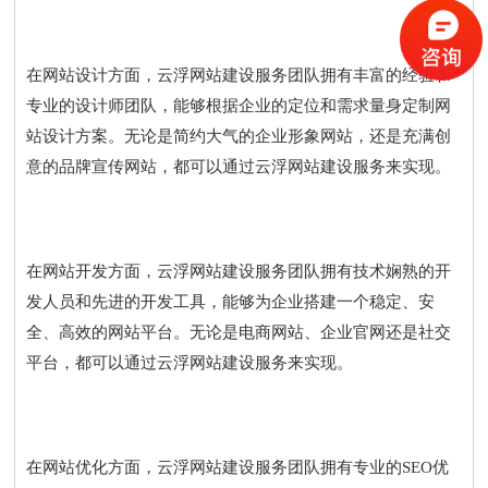
在网站设计方面，云浮网站建设服务团队拥有丰富的经验和
专业的设计师团队，能够根据企业的定位和需求量身定制网
站设计方案。无论是简约大气的企业形象网站，还是充满创
意的品牌宣传网站，都可以通过云浮网站建设服务来实现。
在网站开发方面，云浮网站建设服务团队拥有技术娴熟的开
发人员和先进的开发工具，能够为企业搭建一个稳定、安
全、高效的网站平台。无论是电商网站、企业官网还是社交
平台，都可以通过云浮网站建设服务来实现。
在网站优化方面，云浮网站建设服务团队拥有专业的SEO优