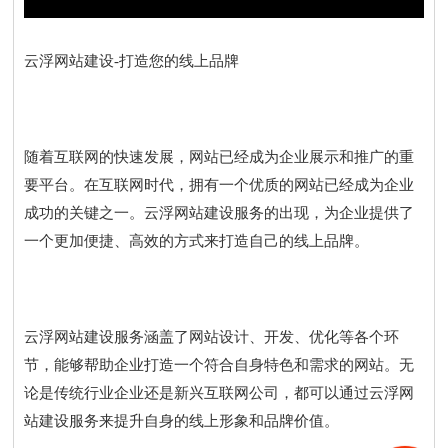
云浮网站建设-打造您的线上品牌
随着互联网的快速发展，网站已经成为企业展示和推广的重
要平台。在互联网时代，拥有一个优质的网站已经成为企业
成功的关键之一。云浮网站建设服务的出现，为企业提供了
一个更加便捷、高效的方式来打造自己的线上品牌。
云浮网站建设服务涵盖了网站设计、开发、优化等各个环
节，能够帮助企业打造一个符合自身特色和需求的网站。无
论是传统行业企业还是新兴互联网公司，都可以通过云浮网
站建设服务来提升自身的线上形象和品牌价值。