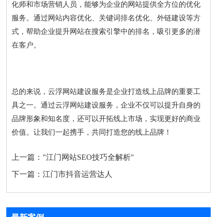
化师和市场营销人员，能够为企业的网站提供全方位的优化
服务。通过网站内容优化、关键词排名优化、外链建设等方
式，帮助企业提升网站在搜索引擎中的排名，吸引更多的潜
在客户。
总的来说，云浮网站建设服务是企业打造线上品牌的重要工
具之一。通过云浮网站建设服务，企业不仅可以提升自身的
品牌形象和知名度，还可以开拓线上市场，实现更好的商业
价值。让我们一起携手，共同打造您的线上品牌！
上一篇：
"江门网站SEO技巧全解析"
下一篇：
江门市抖音运营达人