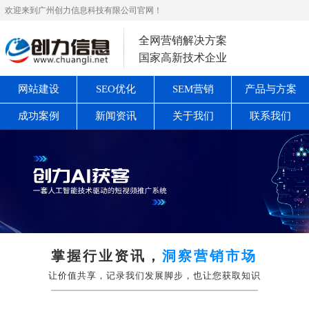
欢迎来到广州创力信息科技有限公司官网！
全网营销解决方案
国家高新技术企业
网站建设
SEO优化
SEM营销
产品与方案
成功案例
新闻资讯
关于我们
联系我们
掌握行业资讯，
洞察营销市场
让价值共享，记录我们发展脚步，也让您获取知识