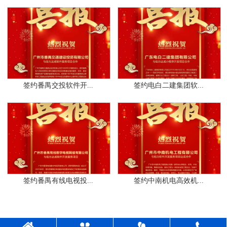
签约番禺交投软件开...
签约电白二建集团软...
签约番禺有线电视投...
签约中南机电高效机...