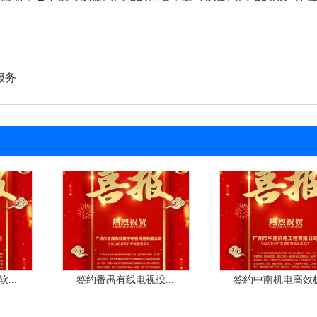
服务
...
签约番禺有线电视投...
签约中南机电高效机.