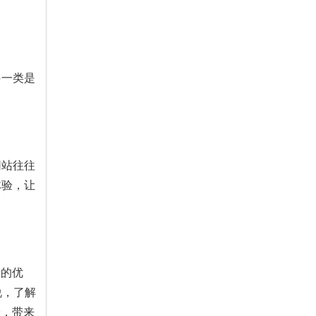
另一类是
网站往往
体验，让
O的优
说，了解
验，带来