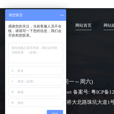
请您留言
网站首页
网站
感谢您的关注，当前客服人员不在
线，请填写一下您的信息，我们会
尽快和您联系。
4006-373-020
08:30-18:00 ( 周一～周六)
www@chuangli.net 备案号:
粤ICP备12
广州市番禺区市桥大北路珠坑大道1号