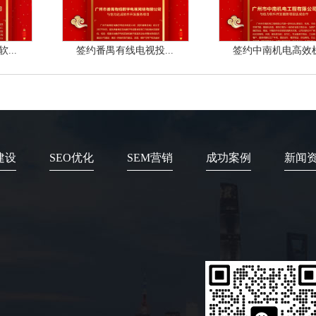
...
签约番禺有线电视投...
签约中南机电高效机.
建设
SEO优化
SEM营销
成功案例
新闻