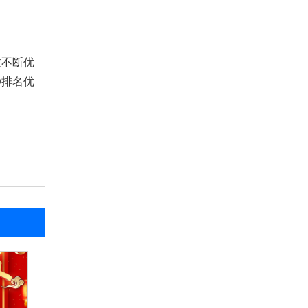
过不断优
O排名优