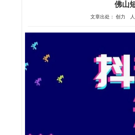
佛山
文章出处： 创力
人