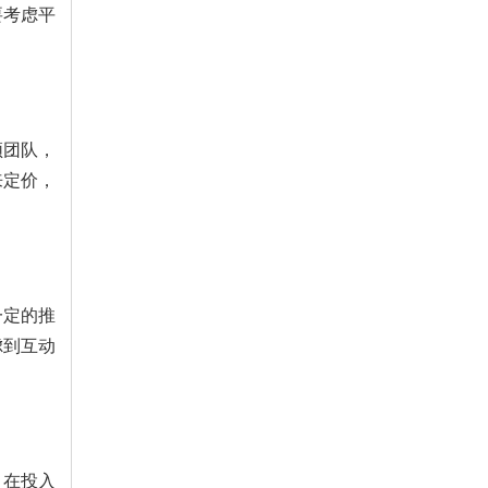
要考虑平
频团队，
来定价，
一定的推
虑到互动
。在投入