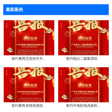
最新案例
签约番禺交投软件开...
签约电白二建集团软...
签约番禺有线电视投...
签约中南机电高效机...