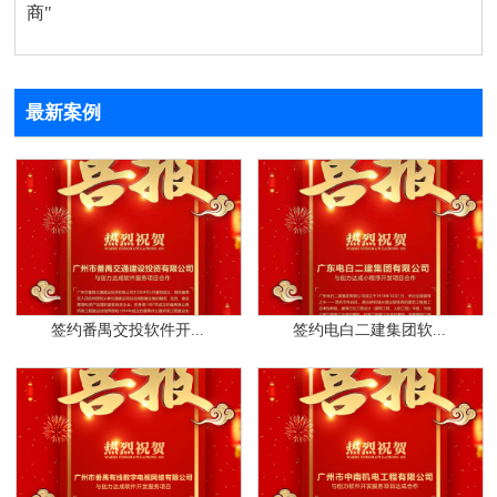
商"
最新案例
签约番禺交投软件开...
签约电白二建集团软...