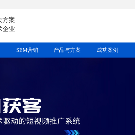
决方案
术企业
SEM营销
产品与方案
成功案例