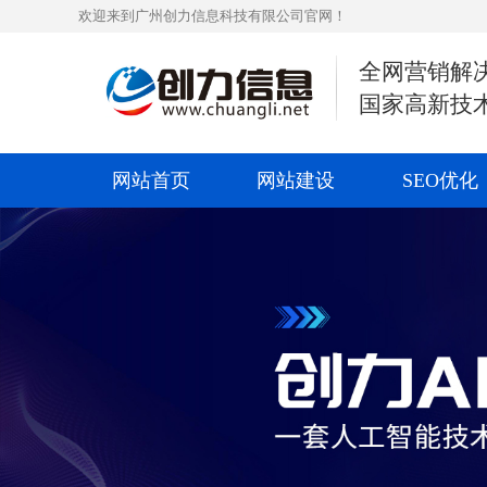
欢迎来到广州创力信息科技有限公司官网！
全网营销解
国家高新技
网站首页
网站建设
SEO优化