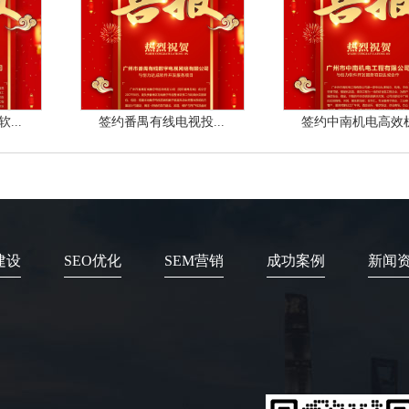
...
签约番禺有线电视投...
签约中南机电高效机.
建设
SEO优化
SEM营销
成功案例
新闻