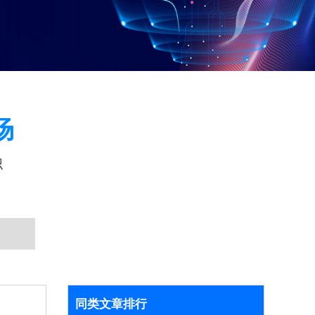
场
识
同类文章排行