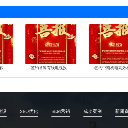
...
签约番禺有线电视投...
签约中南机电高效机.
建设
SEO优化
SEM营销
成功案例
新闻