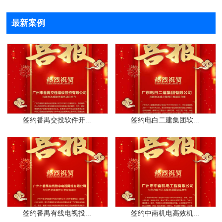
最新案例
签约番禺交投软件开...
签约电白二建集团软...
签约番禺有线电视投...
签约中南机电高效机...