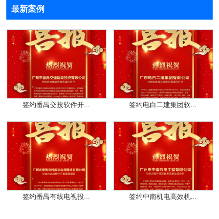
最新案例
签约番禺交投软件开...
签约电白二建集团软...
签约番禺有线电视投...
签约中南机电高效机...