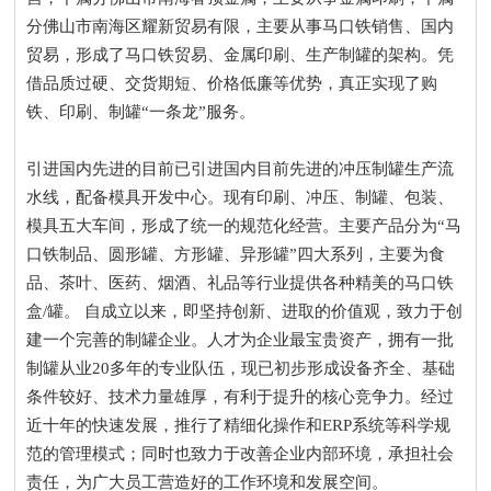
分佛山市南海区耀新贸易有限，主要从事马口铁销售、国内
贸易，形成了马口铁贸易、金属印刷、生产制罐的架构。凭
借品质过硬、交货期短、价格低廉等优势，真正实现了购
铁、印刷、制罐“一条龙”服务。
引进国内先进的目前已引进国内目前先进的冲压制罐生产流
水线，配备模具开发中心。现有印刷、冲压、制罐、包装、
模具五大车间，形成了统一的规范化经营。主要产品分为“马
口铁制品、圆形罐、方形罐、异形罐”四大系列，主要为食
品、茶叶、医药、烟酒、礼品等行业提供各种精美的马口铁
盒/罐。 自成立以来，即坚持创新、进取的价值观，致力于创
建一个完善的制罐企业。人才为企业最宝贵资产，拥有一批
制罐从业20多年的专业队伍，现已初步形成设备齐全、基础
条件较好、技术力量雄厚，有利于提升的核心竞争力。经过
近十年的快速发展，推行了精细化操作和ERP系统等科学规
范的管理模式；同时也致力于改善企业内部环境，承担社会
责任，为广大员工营造好的工作环境和发展空间。