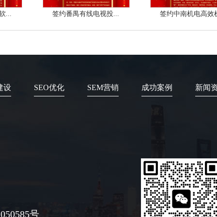
...
签约番禺有线电视投...
签约中南机电高效机.
建设
SEO优化
SEM营销
成功案例
新闻
050585号