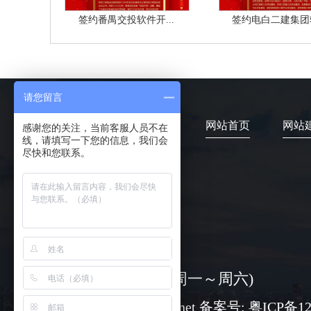
签约番禺交投软件开...
签约电白二建集团软
请您留言
网站首页
网站
感谢您的关注，当前客服人员不在
线，请填写一下您的信息，我们会
尽快和您联系。
4006-373-020
08:30-18:00 ( 周一～周六)
www@chuangli.net 备案号:
粤ICP备12