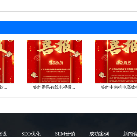
...
签约番禺有线电视投...
签约中南机电高效机.
建设
SEO优化
SEM营销
成功案例
新闻