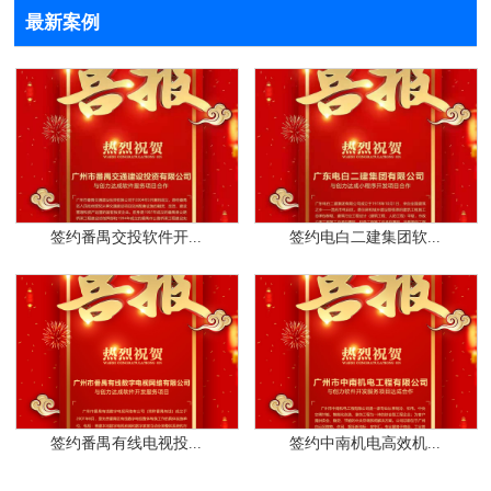
最新案例
签约番禺交投软件开...
签约电白二建集团软...
签约番禺有线电视投...
签约中南机电高效机...