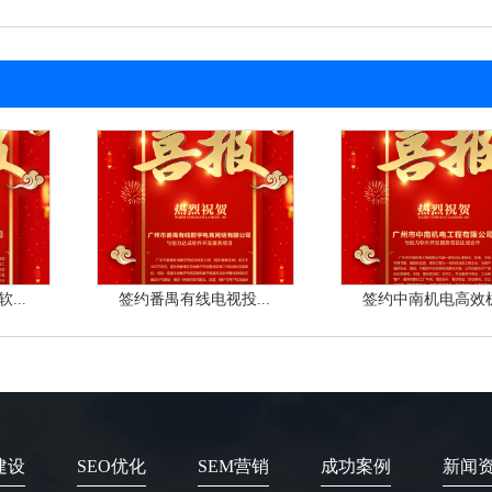
...
签约番禺有线电视投...
签约中南机电高效机.
建设
SEO优化
SEM营销
成功案例
新闻