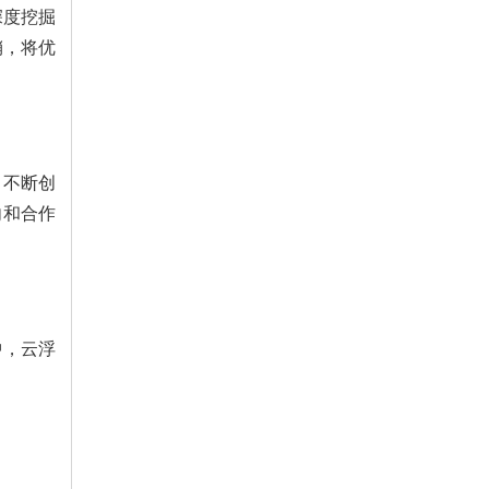
深度挖掘
销，将优
，不断创
向和合作
中，云浮