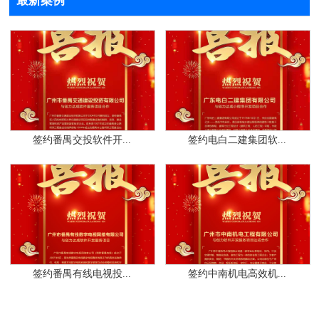
最新案例
签约番禺交投软件开...
签约电白二建集团软...
签约番禺有线电视投...
签约中南机电高效机...