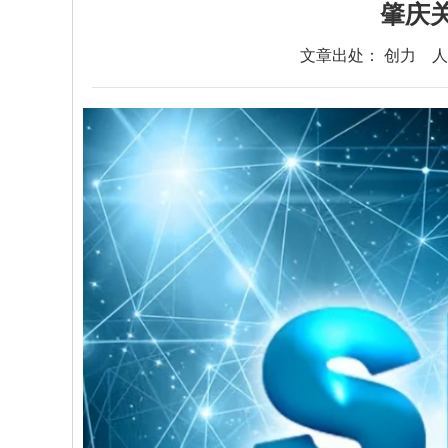
肇庆
文章出处： 创力
人