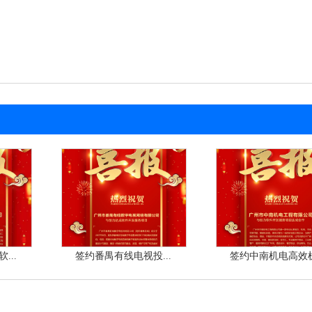
...
签约番禺有线电视投...
签约中南机电高效机.