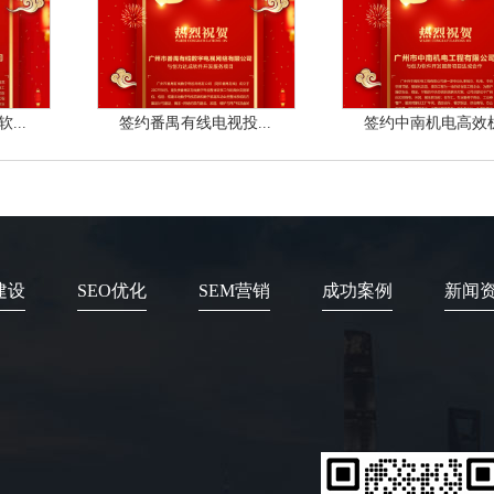
...
签约番禺有线电视投...
签约中南机电高效机.
建设
SEO优化
SEM营销
成功案例
新闻