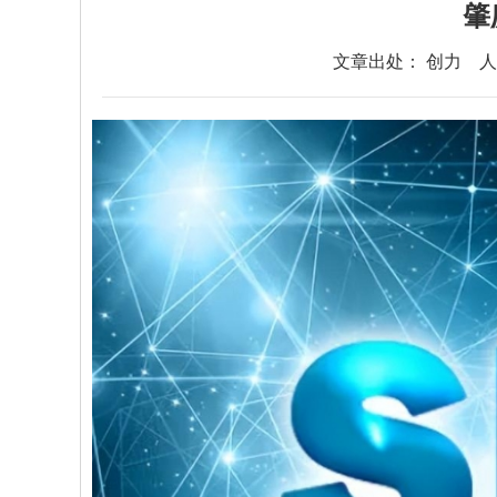
肇
文章出处： 创力
人