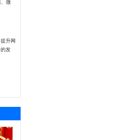
信、微
，提升网
好的发