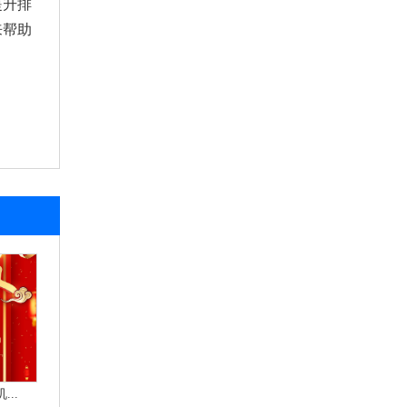
提升排
来帮助
..