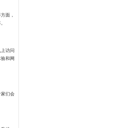
等方面，
率。
机上访问
体验和网
专家们会