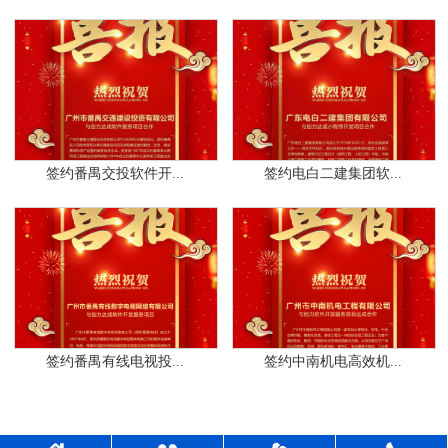
签约番禺交投软件开...
签约电白二建集团软...
签约番禺有线电视投...
签约中南机电高效机...