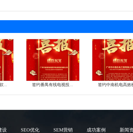
...
签约番禺有线电视投...
签约中南机电高效机.
建设
SEO优化
SEM营销
成功案例
新闻