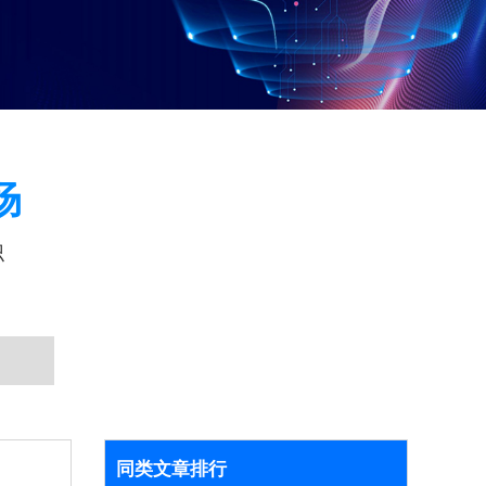
场
识
同类文章排行