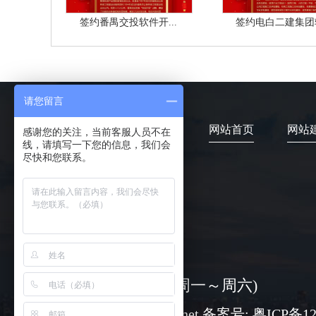
签约番禺交投软件开...
签约电白二建集团软
请您留言
网站首页
网站
感谢您的关注，当前客服人员不在
线，请填写一下您的信息，我们会
尽快和您联系。
4006-373-020
08:30-18:00 ( 周一～周六)
www@chuangli.net 备案号:
粤ICP备12