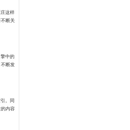
家庄这样
要不断关
引擎中的
，不断发
索引。同
质的内容