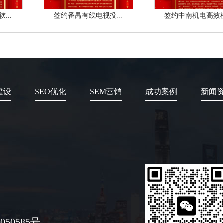
...
签约番禺有线电视投...
签约中南机电高效机.
建设
SEO优化
SEM营销
成功案例
新闻
050585号