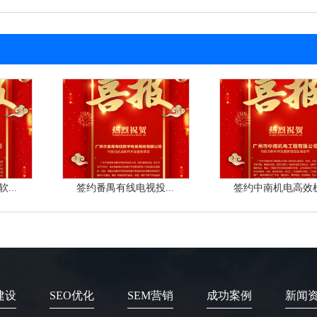
...
签约番禺有线电视投...
签约中南机电高效机.
建设
SEO优化
SEM营销
成功案例
新闻