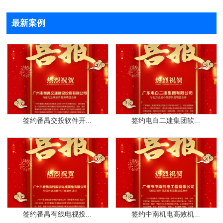
最新案例
签约番禺交投软件开...
签约电白二建集团软...
签约番禺有线电视投...
签约中南机电高效机...