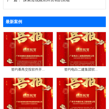
最新案例
签约番禺交投软件开...
签约电白二建集团软...