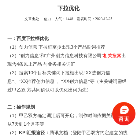
下拉优化
文章出处： 创力
人气：
1448
发表时间：2020-12-25
一：百度下拉框优化
1
3
（
）创力信息 下拉框至少出现
个产品副词推荐
2
“
”
“
”
（
）
创力信息
和
广州创力信息科技有限公司
相关搜索
出
4
现含
条以上产品 与业务相关词汇
3
10
XX
（
）搜索
个目标关键词下拉框出现“
选创力信
XX
XX
息”、“
推荐创力信息”、“
创力信息”等（主关键词需经
过甲乙双
方共同确认可以优化出词为先）
二：操作规划
1
（
）甲乙双方确定词汇后可开启，制作时间依据关键词热度
7
1
从
天到
个月不等
2
KPI
（
）
汇报途径：
腾讯文档（登陆甲乙双方约定建立的线