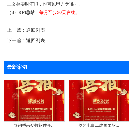
上文档实时汇报，也可以甲方为准）。
3
KPI
20
（
）
总结：
每月至少
天在线。
上一篇：
返回列表
下一篇：
返回列表
最新案例
签约番禺交投软件开...
签约电白二建集团软...