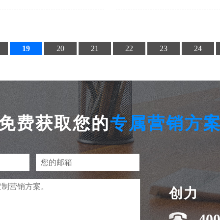
出，实现更上一层楼的排名。希
户的
门关键词优化效果有所帮助。
优化
发展
19
20
21
22
23
24
免费获取您的
专属营销方
创力
400