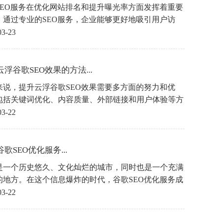
SEO服务在优化网站排名和提升曝光率方面发挥着重要
。通过专业的SEO服务，企业能够更好地吸引用户访
提升品牌知名度和销售业绩。因此，企业在推广营销
03-23
不妨考虑借助云浮SEO服务，实现更好的营销效果。
浮谷歌SEO效果的方法...
来说，提升云浮谷歌SEO效果需要多方面的努力和优
包括关键词优化、内容质量、外部链接和用户体验等方
只有综合考虑这些因素，云浮企业或个人才能在谷歌搜
03-22
果中获得更好的排名和曝光，吸引更多的流量和客户。
以上方法对提升云浮谷歌SEO效果有所帮助。
歌SEO优化服务...
是一个历史悠久、文化灿烂的城市，同时也是一个充满
的地方。在这个信息爆炸的时代，谷歌SEO优化服务成
企业们提升网站曝光度和影响力的重要工具。
03-22