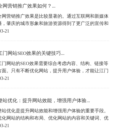
全网营销推广效果如何？...
全网营销推广效果是比较显著的。通过互联网和新媒体
播，肇庆的城市形象和旅游资源得到了更广泛的宣传和
，吸引了更多的游客和投资者。未来，肇庆市政府还将
03-21
加大互联网营销力度，不断提升城市知名度和美誉度，
肇庆的经济社会发展。
门网站SEO效果的关键技巧...
江门网站的SEO效果需要综合考虑内容、结构、链接等
方面。只有不断优化网站，提升用户体验，才能让江门
在搜索引擎中脱颖而出，吸引更多的用户关注。希望以
03-21
技巧能够帮助到大家，提升江门网站的SEO效果。
整站优化：提升网站效能，增强用户体验...
整站优化是提升网站效能和增强用户体验的重要手段。
优化网站的结构和布局、优化网站的内容和关键词、优
站的速度和安全性，可以让网站更加吸引用户，提高用
03-21