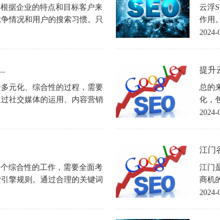
要根据企业的特点和目标客户来
云浮
竞争情况和用户的搜索习惯。只
作用
让企业在茂名这个竞争激烈的市
问，
2024-
流量和客户。希望以上关键词攻
中，
朥茂名的企业可以通过SEO优
.
提升云
个多元化、综合性的过程，需要
总的
通过社交媒体的运用、内容营销
化，
让云浮企业在竞争激烈的市场中
面。
2024-
和销售目标。希望更多的云浮企
索结
，打造品牌形象，实现商业成功
希望
江门谷
一个综合性的工作，需要全面考
江门
索引擎规则。通过合理的关键词
商机
内部链接结构，可以提高网站在
为了
2024-
多的访问者，实现网站的长期发
键词优化技巧能够对大家有所帮