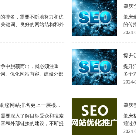
肇庆
好的排名，需要不断地努力和优
肇庆
的关键词、良好的网站结构和外
的传
在搜索引擎中的曝光率和排名，
推广
2024-
以上技巧能够对您有所帮助，祝
继续
取得成功！
推动
提升江
竞争中脱颖而出，就必须注重
提升
键词、优化网站内容、建设外部
多个
企业可以在搜索引擎中取得更好
网站
2024-
增长和发展。希望以上揭秘的肇
上的
正在进行SEO优化的肇庆企业。
您网站排名更上一层楼...
肇庆
，需要深入了解目标受众和搜索
肇庆
内容和外部链接的建设，不断提
通过
不断优化和提升，才能让自己的
化网
2024-