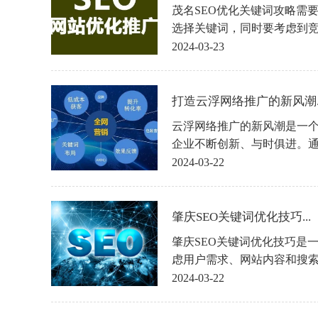
茂名SEO优化关键词攻略需
选择关键词，同时要考虑到
有选择合适的关键词，才能
2024-03-23
场中脱颖而出，获取更多的
略对茂名的企业有所帮助，希
化走上成功之路。
打造云浮网络推广的新风潮..
云浮网络推广的新风潮是一
企业不断创新、与时俱进。
的策略和SEO的优化，可以
2024-03-22
脱颖而出，实现品牌的宣传
业能够抓住网络推广的机遇
和可持续发展。
肇庆SEO关键词优化技巧...
肇庆SEO关键词优化技巧是
虑用户需求、网站内容和搜
选择、优化网站内容和建立
2024-03-22
搜索引擎中的排名，吸引更
展。希望以上介绍的SEO关