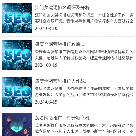
定和持续提升。
江门关键词排名调研及分析...
江门市的关键词排名调研和分析是一个综合性的工作，需
要结合市场环境、竞争对手和用户需求等多个方面进行全
面考虑。只有在深入研究和分析的基础上，我们才能找到
2024-03-19
合适的关键词，提升网站在搜索引擎上的排名，实现企业
的长远发展目标。
肇庆全网营销推广攻略...
肇庆全网营销推广攻略是企业在网络营销领域取得成功的
关键。通过深入了解目标受众、建立专业网站和社交媒体
平台、注重内容创意以及数据分析和优化，企业可以在网
2024-03-19
络营销领域取得成功，实现品牌的快速传播和销售的快速
增长。希望企业可以根据以上攻略，实现网络营销的成
肇庆全网营销推广大作战...
功。
肇庆全网营销推广大作战取得了显著的成效，为肇庆的旅
游业发展注入了新的活力。肇庆市将继续加强网络宣传和
市场推广，不断创新推出更多有吸引力的旅游产品和服
2024-03-19
务，为广大游客提供更好的旅游体验，让肇庆成为一个独
具魅力的旅游胜地。
茂名网络推广：打开新商机...
茂名网络推广市场蕴藏着巨大的商机，对于想要在这个领
域立足的企业和个人来说，需要不断学习和积累经验，不