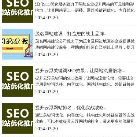
江门SEO优化服务致力于帮助企业提升网站的可见性和影
响力，让其网站更上一层楼。通过关键词优化、内容优化
和外部链接建设等方式，提升网站在搜索引擎中的排名，
2024-03-20
吸引更多的访问量和潜在客户，实现网络营销的有效推
广。选择江门SEO优化，让您的网站更具竞争力，赢得更
茂名网站建设：打造您的线上品牌...
多商机！
茂名网站建设公司致力于为茂名及周边地区的企业提供优
质的网站建设服务，帮助他们打造自己的线上品牌，提升
企业形象和竞争力。相信通过茂名网站建设公司的努力和
2024-03-20
专业，茂名的企业一定能在激烈的市场竞争中脱颖而出，
实现更大的商业成功。
提升云浮关键词SEO效果，让网站流量倍增...
提升云浮关键词的SEO效果，让网站流量倍增，需要综合
运用关键词选择、内容优化、网站结构优化、外部链接建
设和数据分析等方法。只有不断努力和改进，才能让云浮
2024-03-20
企业在激烈的网络竞争中脱颖而出，获得更多的流量和业
绩。
提升云浮网站排名：优化实战攻略...
通过关键词优化、内容优化、结构优化和外链建设等实战
攻略，可以有效提升云浮网站的排名，带来更多的流量和
曝光，提高品牌知名度和销售额。同时，要持续关注搜索
2024-03-20
引擎算法的变化，及时调整优化策略，保持网站排名的稳