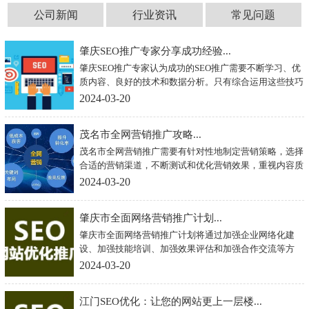
公司新闻
行业资讯
常见问题
肇庆SEO推广专家分享成功经验...
肇庆SEO推广专家认为成功的SEO推广需要不断学习、优
质内容、良好的技术和数据分析。只有综合运用这些技巧
和经验，才能提升网站的排名，吸引更多的用户，实现网
2024-03-20
站的长期发展和成功。希望以上经验能对正在进行SEO推
广的网站有所帮助。
茂名市全网营销推广攻略...
茂名市全网营销推广需要有针对性地制定营销策略，选择
合适的营销渠道，不断测试和优化营销效果，重视内容质
量和创意，才能在激烈的市场竞争中脱颖而出，取得成
2024-03-20
功。希望茂名市的企业能够充分发挥互联网营销的优势，
实现业务增长和品牌提升。
肇庆市全面网络营销推广计划...
肇庆市全面网络营销推广计划将通过加强企业网络化建
设、加强技能培训、加强效果评估和加强合作交流等方
式，推动企业网络营销水平的提升，促进肇庆市经济的健
2024-03-20
康发展。希望通过这些努力，肇庆市的企业能够在激烈的
市场竞争中脱颖而出，实现更好更快的发展。
江门SEO优化：让您的网站更上一层楼...