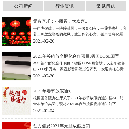
公司新闻
行业资讯
常见问题
元宵喜乐：小团圆，大欢喜...
一声声锣鼓，一阵阵沸腾，一幕幕烟火，一盏盏彩灯，和
着二月丝丝缕缕的微风，踱进你的心窝。创力信息祝愿
你：好运不断，开心连连，万事圆圆，元宵快乐!
2021-02-26
2021年签约首个孵化合作项目:德国BOSE回音
今年首个孵化合作项目：德国BOSE回音壁，仅去年销售
壁...
出6000多万条，家庭影音影院必备产品，欢迎有核心竞
争力的产品携手创力深入合作。我们懂网络营销，你有好
2021-02-20
产品欢迎咨询
2021年春节放假通知...
根据国务院办公厅关于2021年春节放假的通知精神，结
合本单位实际，现将2021年春节放假安排通知如下
2021-02-04
创力信息2021年元旦放假通知...