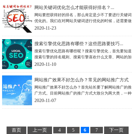
题。
网站关键词优化怎么才能获得好排名？...
网站要想获得好的排名，那么肯定是少不了要进行关键词
优化的。我们在对网站关键词进行优化的时候，还需要做
好网站结构以及关键词的布局，并且对竞争对手的关键词
2020-11-23
进行分析，从而采取合适的营销方法。
搜索引擎优化思路有哪些？这些思路要技巧...
搜索引擎优化思路有哪些呢？搜索引擎优化，首先要知道
搜索引擎的排名规则、搜索引擎喜欢什么文章、网站的加
载速度，这些都是引擎优化的思路。下面给大家详细的谈
2020-11-10
谈吧！
网站推广效果不好怎么办？常见的网站推广方式
网站推广效果不好怎么办？首先站长要了解网站推广的推
大全...
广方式。目前网站推广的推广方式大致分为两大类，一种
是引流推广，另一种是第三方网站推广。利用好这两种推
2020-11-07
广方式能够快速让你的推广效果事半功倍。今天小编就教
给大家几种做好网站推广的技术吧！
首页
上一页
4
5
6
7
下一页