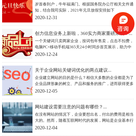
岁首春到户，牛年福满门。根据国务院办公厅相关文件通
知，结合我司实际，2021年元旦放假安排如下
2020-12-31
创力信息业务上新啦，360实力商家重磅来袭！...
一个关键词只卖两家企业，按词包年售卖，点击不扣费，
电脑PC+移动手机端365天24小时同步首页展示，助力中
小企业成为行业头部商家。
2020-12-24
关于企业网站关键词优化的两点建议...
企业建立网站的目的是什么？相信大多数的企业都是为了
企业品牌形象的树立、产品和服务的推广，进而获得更多
的网站流量，提升品牌形象，最终实现企业宣传和盈利的
2020-12-05
目的。但是，想要利用网站达到这个目的，这需要对网站
进行一番优化，尤其是对关键词优化才行，只有对网站进
网站建设需要注意的问题有哪些？...
行了一番优化之后，才能更好的利用搜索引擎规则为网站
带来更好的排名，从而实现流量的提升。那么，对于网站
在没有网站的情况下，企业要想出名，付出的费用是相当
优化以及关键词优化，到底应该怎么做呢？
大的。然而，随着互联网时代的发展，网站是企业基本行
都会搭建的，没有其他的理由，因为它可以给企业带来很
2020-12-04
大的利益，下面我们来看下网站建设的时候应注意的问