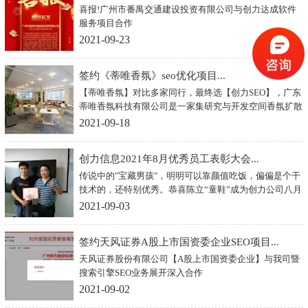
喜报!广州市番禺交通建设投资有限公司与创力达成软件
成软件服务项...
服务项目合作
2021-09-23
签约《蒂唯香氛》seo优化项目...
【蒂唯香氛】对比多家同行，最终选【创力SEO】，广东
蒂唯香氛科技有限公司是一家集研究与开发空间香氛扩散
设备及配套芳香产品的专业公司，广泛应用于：酒店大
2021-09-18
堂、商场、酒吧
创力信息2021年8月优秀员工表彰大会...
传说中的"宝藏男孩"，明明可以靠颜值吃饭，偏偏是个干
技术的，还特别优秀。恭喜陈立“童鞋”成为创力公司八月
的优秀员工。
2021-09-03
签约天风证券A股上市国资委企业SEO项目...
天风证券股份有限公司【A股上市国资委企业】与我司暨
搜索引擎SEO业务展开深入合作
2021-09-02