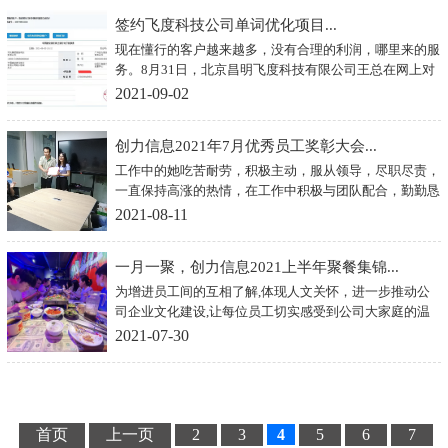
签约飞度科技公司单词优化项目...
现在懂行的客户越来越多，没有合理的利润，哪里来的服
务。8月31日，北京昌明飞度科技有限公司王总在网上对
比20余家seo公司，最终选择与我们合作单词优化项目。
2021-09-02
确实是个特别通透的客户，像这样优质的我们不上心也
难。奥利给！
创力信息2021年7月优秀员工奖彰大会...
工作中的她吃苦耐劳，积极主动，服从领导，尽职尽责，
一直保持高涨的热情，在工作中积极与团队配合，勤勤恳
恳，无私奉献。她把工作当做奉献的舞台，处处表现出细
2021-08-11
腻与真诚，
一月一聚，创力信息2021上半年聚餐集锦...
为增进员工间的互相了解,体现人文关怀，进一步推动公
司企业文化建设,让每位员工切实感受到公司大家庭的温
暖,增强大家的娱乐的同时也能增强公司凝聚力和团体合
2021-07-30
作精神,创力信息员工一月一聚。
首页
上一页
2
3
4
5
6
7