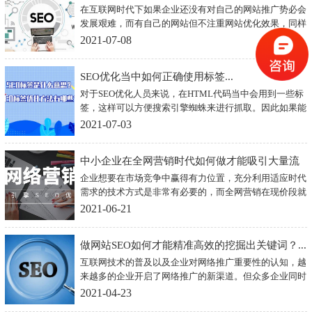
在互联网时代下如果企业还没有对自己的网站推广势必会
发展艰难，而有自己的网站但不注重网站优化效果，同样
也会影响到企业形象的塑造以及产品的宣传。事实证明，
2021-07-08
只有企业做好了网站优化才会对企业形象塑造和产品宣传
起到更好的效果。
SEO优化当中如何正确使用标签...
对于SEO优化人员来说，在HTML代码当中会用到一些标
签，这样可以方便搜索引擎蜘蛛来进行抓取。因此如果能
够在SEO优化过程当中适当的使用一些有优化标签，那么
2021-07-03
很可能就会收获到某些意想不到的效果，下面我们就来看
看如何巧妙的使用标签。
中小企业在全网营销时代如何做才能吸引大量流
企业想要在市场竞争中赢得有力位置，充分利用适应时代
量？...
需求的技术方式是非常有必要的，而全网营销在现价段就
是最佳的方式。想要进行全民营销的中小企想要利用互联
2021-06-21
网发展，不妨就从搜索引擎优化以及网站内容优化两个重
点角度来开展自己的网站。
做网站SEO如何才能精准高效的挖掘出关键词？...
互联网技术的普及以及企业对网络推广重要性的认知，越
来越多的企业开启了网络推广的新渠道。但众多企业同时
开展网站推广，彼此间的竞争变得激烈，而想要让自己在
2021-04-23
企业间竞争变得有利，最重要的一件事就是要有合适科学