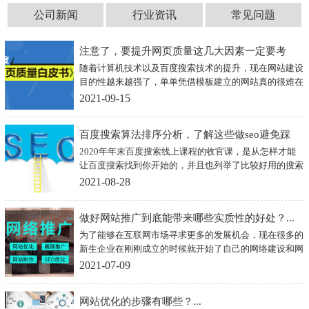
公司新闻
行业资讯
常见问题
注意了，要提升网页质量这几大因素一定要考
随着计算机技术以及百度搜索技术的提升，现在网站建设
虑！...
目的性越来越强了，单单凭借模板建立的网站真的很难在
网站海洋中生存下去，而只有不断的提升网站的质量才能
2021-09-15
让网站生存下去，但想要提升网页质量必须从构成网页的
关键因素着手
百度搜索算法排序分析，了解这些做seo避免踩
2020年年末百度搜索线上课程的收官课，是从怎样才能
雷！...
让百度搜索找到你开始的，并且也列举了比较好用的搜索
算法规则，下面我们就一起来了解一下百度搜索的算法规
2021-08-28
则，避免自己踩雷。
做好网站推广到底能带来哪些实质性的好处？...
为了能够在互联网市场寻求更多的发展机会，现在很多的
新生企业在刚刚成立的时候就开始了自己的网络建设和网
络推广业务，哪怕他们最初的目的只是单纯的想增加潜在
2021-07-09
消费者数量。其实，提升潜在客户数量并不是网络推广的
全部，它还有其他的一些好处，下面我们就来看看网站推
网站优化的步骤有哪些？...
广到底能够给企业带来哪些实质性的好处。