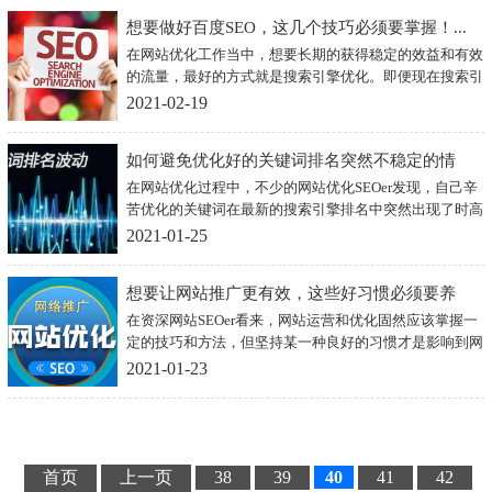
的关键词来支撑网站运营。当网站站长挖掘出合适的长尾
想要做好百度SEO，这几个技巧必须要掌握！...
关键词和关键词时，它可以很好的给网站带来可观的流
量，从而提升企业网站的竞争力。那么，企业要怎么做才
在网站优化工作当中，想要长期的获得稳定的效益和有效
能精准高效的挖掘出SEO关键词呢？
的流量，最好的方式就是搜索引擎优化。即便现在搜索引
擎优化在近期有了不小的变化，但其目的一直是没有改变
2021-02-19
的，那就是收购流量。故此，在现阶段的网站优化中，每
一个网站站长都会掌握几点百度SEO的技巧，以便给网站
如何避免优化好的关键词排名突然不稳定的情
带来不错的排名和流量。
在网站优化过程中，不少的网站优化SEOer发现，自己辛
况？...
苦优化的关键词在最新的搜索引擎排名中突然出现了时高
时低的状态。那么，关键词排名怎么会出现不稳定状态
2021-01-25
呢？站长以及SEOer又该如何避免网站排名不稳定的情况
出现呢？
想要让网站推广更有效，这些好习惯必须要养
在资深网站SEOer看来，网站运营和优化固然应该掌握一
成！...
定的技巧和方法，但坚持某一种良好的习惯才是影响到网
站推广效果的主要原因。那么，想要成为一名优秀的
2021-01-23
SEOer，在平时需要掌握那些良好的习惯呢？
首页
上一页
38
39
40
41
42