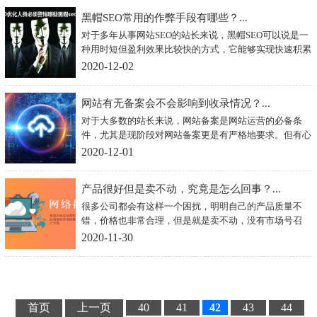
黑帽SEO常用的作弊手段有哪些？...
对于多年从事网站SEO的站长来说，黑帽SEO可以说是一
种用时短但盈利效果比较快的方式，它能够实现快速积累
短期利益的效果。然而，它的出现完全不符合搜索引擎的
2020-12-02
发行准则，一旦被发现就会受到对应的惩罚。那么，现实
工作中常见的黑帽SEO手段有哪些呢？
网站有无备案会不会影响到收录情况？...
对于大多数的站长来说，网站备案是网站运营的必备条
件，尤其是现阶段对网站备案更是有严格地要求。但有心
的网站站长也注意到一个问题，那就是早期网站备案条件
2020-12-01
宽松，不少的网站并没有备案，但也被网站收录，而且运
行状态相当的不错。对此，不少新手站长产生了自己的疑
产品很好但是卖不动，究竟是怎么回事？...
惑，网站备案到底与网站收录有没有直接关系呢？
很多公司都会有这样一个困扰，明明自己的产品质量不
错，价格也非常合理，但是就是卖不动，没有市场号召
力，同时也没有大量的客户知道，相信很多商家都会有这
2020-11-30
种痛苦。但是别人家的产品可能质量差不多，价格还比你
家的贵，但人家就是有客户，就是有销量，这是怎么回事
呢？下面就为大家进行简单的分析
首页
上一页
40
41
42
43
44