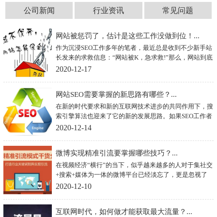
公司新闻
行业资讯
常见问题
网站被惩罚了，估计是这些工作没做到位！...
作为沉浸SEO工作多年的笔者，最近总是收到不少新手站
长发来的求救信息：“网站被K，急求救!”那么，网站到底
因为什么原因被惩罚呢？在笔者看来，这多是因为以下的
2020-12-17
工作没有做到位
网站SEO需要掌握的新思路有哪些？...
在新的时代要求和新的互联网技术进步的共同作用下，搜
索引擎算法也迎来了它的新的发展思路。如果SEO工作者
或者站长的坚持用监测工具整天关注排名，整天依靠外链
2020-12-14
发布或者内容更新的方式去应付网站排名，那么，他们的
网站SEO优化工作势必是无效或者艰难的。那么，目前网
微博实现精准引流要掌握哪些技巧？...
站SEO需要掌握的新思路到底有哪些呢？
在视频经济“横行”的当下，似乎越来越多的人对于集社交
+搜索+媒体为一体的微博平台已经淡忘了，更是忽视了
它本身就具有极强的引流效果，这对从事互联网行业引流
2020-12-10
的站长来说，无疑是一种资源的浪费。为了更加方便人们
在微博平台以低成本获得更多的精准用户，下面来看看微
互联网时代，如何做才能获取最大流量？...
博实现精准引流的一些技巧。