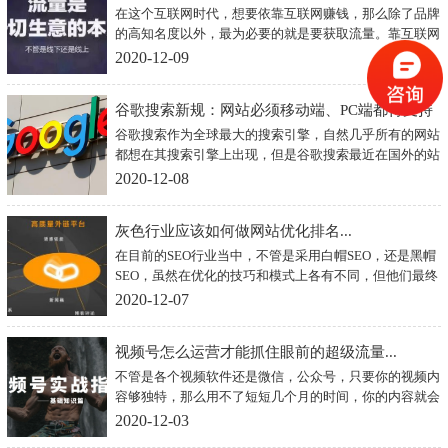
在这个互联网时代，想要依靠互联网赚钱，那么除了品牌
的高知名度以外，最为必要的就是要获取流量。靠互联网
赚钱，流量可以说比黄金都宝贵。现如今我们要想致富光
2020-12-09
靠勤劳的双手是远远不够的，要有智慧的大脑，今天就带
大家了解一下，如何才能获取最大流量吧，毕竟有流量才
谷歌搜索新规：网站必须移动端、PC端都得支持
会有客户。
谷歌搜索作为全球最大的搜索引擎，自然几乎所有的网站
才能收录...
都想在其搜索引擎上出现，但是谷歌搜索最近在国外的站
长大会上发布了一项新规，那就是后续所有的网站都必须
2020-12-08
要做到以下两点，那就是既要支持PC端的浏览，又要适
合移动端的浏览。
灰色行业应该如何做网站优化排名...
在目前的SEO行业当中，不管是采用白帽SEO，还是黑帽
SEO，虽然在优化的技巧和模式上各有不同，但他们最终
的目的在于提升网站的排名。在黑帽和白帽SEO优化方式
2020-12-07
上，很多人表示黑帽SEO并不能够取得稳定的排名，不应
该将其融入seo当中。现实当中却依然有些站长采用了巧
视频号怎么运营才能抓住眼前的超级流量...
妙地将黑帽嫁接在白帽当中而且取得了非常好的效果，其
网站排名非常的稳定。
不管是各个视频软件还是微信，公众号，只要你的视频内
容够独特，那么用不了短短几个月的时间，你的内容就会
非常火热，拥有众多流量。那么，哪些视频号的内容类型
2020-12-03
比较受欢迎呢？