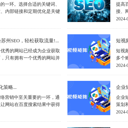
要的一环。选择合适的关键词、
提高
置、内部链接和定期优化是关键
接、
努力和优化，才能提高网站的排
多的
2024-
。
法能
曝光
州SEO，轻松获取流量!...
短视
个优秀的网站已经成为企业获取
短视
而，只有拥有一个优秀的网站并
多个
，更重要的是要提升网站在搜索
短视
2024-
名不仅可以让更多的用户找到您
销，
牌曝光度和销售额。那么，如何
提升
站所有者关心的问题。
策略...
企业
网络营销中至关重要的一环，通
企业
以让网站在百度搜索结果中获得
策划
的流量和潜在客户。深入了解百
联网
2024-
于网站的推广和营销至关重要。
创新
用户