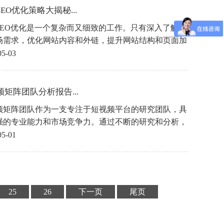
EO优化策略大揭秘...
SEO优化是一个复杂而又细致的工作。只有深入了解本
场需求，优化网站内容和外链，提升网站结构和页面加
度，才能真正实现SEO优化的效果。相信通过以上的优
05-03
略，汕头的企业网站在互联网上一定能够脱颖而出，赢
多的流量和业绩。
频矩阵团队分析报告...
频矩阵团队作为一支专注于短视频平台的研究团队，具
强的专业能力和市场竞争力。通过不断的研究和分析，
为平台提供了有力的支持和帮助，为用户带来更好的体
05-01
服务。在未来的发展中，团队将继续保持创新和合作精
为整个短视频行业的发展做出更大的贡献。
25
26
下一页
尾页