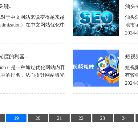
...
汕头S
化对于中文网站来说变得越来越
汕头
 Optimization）在中文网站优化中
地市
可以帮助网站提升在搜索引擎中
载速
2024-
用户。下面分享一些中文网站优
化策
得更
度的利器...
短视
timization）是一种通过优化网站内容
短视
擎中的排名，从而提升网站曝光
有较
联网时代，随着网站数量的不断
团队
2024-
众多竞争对手中脱颖而出成为了
验和
而上海SEO优化则成为了提升
神，
19
20
21
22
23
24