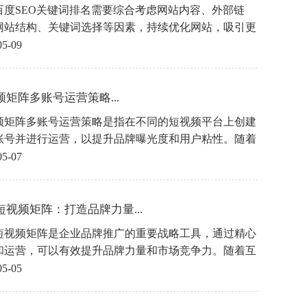
百度SEO关键词排名需要综合考虑网站内容、外部链
网站结构、关键词选择等因素，持续优化网站，吸引更
用户和搜索引擎的关注，提升关键词排名。希望以上方
05-09
够帮助大家提高百度SEO关键词排名，提升网站流量和
。
频矩阵多账号运营策略...
频矩阵多账号运营策略是指在不同的短视频平台上创建
账号并进行运营，以提升品牌曝光度和用户粘性。随着
频行业的快速发展，越来越多的企业开始关注短视频营
05-07
希望通过短视频平台吸引更多的用户关注和参与，从而
品牌影响力和销售额。
短视频矩阵：打造品牌力量...
短视频矩阵是企业品牌推广的重要战略工具，通过精心
和运营，可以有效提升品牌力量和市场竞争力。随着互
技术的不断发展和用户需求的不断变化，企业需要不断
05-05
和完善短视频营销策略，以应对激烈的市场竞争，赢得
的青睐和信任。