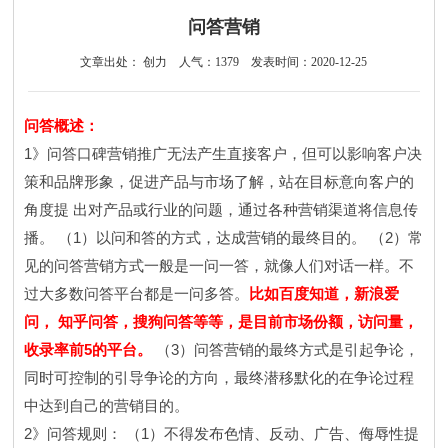
问答营销
文章出处： 创力
人气：
1379
发表时间：2020-12-25
问答概述：
1
》问答口碑营销推广无法产生直接客户，但可以影响客户决
策和品牌形象，促进产品与市场了解，站在目标意向客户的
角度提
出对产品或行业的问题，通过各种营销渠道将信息传
1
2
播。
（
）以问和答的方式，达成营销的最终目的。
（
）常
见的问答营销方式一般是一问一答，就像人们对话一样。不
过大多数问答平台都是一问多答。
比如百度知道，新浪爱
问，
知乎问答，搜狗问答等等，是目前市场份额，访问量，
5
3
收录率前
的平台。
（
）问答营销的最终方式是引起争论，
同时可控制的引导争论的方向，最终潜移默化的在争论过程
中达到自己的营销目的。
2
1
》问答规则：
（
）不得发布色情、反动、广告、侮辱性提