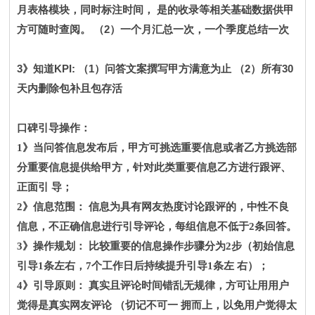
月表格模块，同时标注时间，
是的收录等相关基础数据供甲
2
方可随时查阅。
（
）一个月汇总一次，一个季度总结一次
w
3
KPI:
1
2
30
》知道
（
）问答文案撰写甲方满意为止
（
）所有
天内删除包补且包存活
口碑引导操作：
1》当问答信息发布后，甲方可挑选重要信息或者乙方挑选部
分重要信息提供给甲方，针对此类重要信息乙方进行跟评、
正面引
导；
2》信息范围：
信息为具有网友热度讨论跟评的，中性不良
信息，不正确信息进行引导评论，每组信息不低于2条回答。
3》操作规划：
比较重要的信息操作步骤分为2步（初始信息
引导1条左右，
7个工
作
日
后持续提升引导1条左
右）；
4》引导原则：
真实且评论时间错乱无规律，方可让用用户
觉得是真实网友评论 （切记不可一
拥而上，以免用户觉得太