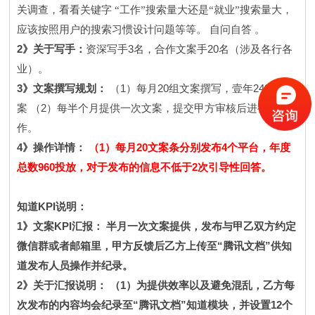
关调查，看看关键字
“工作”搜索量大还是“就业”搜索量大，
应该按照用户的搜索习惯设计问题等等。
自问自答
。
2
3
20
》关于写手：
资深写手
名，合作文案手
名（涉及各行各
业）。
3
1
20
240
》文案撰写规划：
（
）每月
组文案撰写，壹年
篇文
2
案
（
）每半个月提供一次文案，提交甲方审核后进行操
作。
4
1
20
4
》操作详情：
（
）每月
文案条分别发布
个平台，年度
960
2
总数
投放，对于发布的信息不低于
次引导性回答。
KPI
知道
说明：
1
KPI
》文案
汇报：
半月一次文案提供，发布与甲乙双方约定
“
”
微信群或者邮箱里，甲方反馈后乙方上传至
腾讯文档
供知
道发布人员操作并纪录。
2
1
》关于汇报说明：
（
）为提供效率以及避免混乱，乙方每
“
”
12
次发布的内容均会纪录至
腾讯文档
知道模块，并设置
个