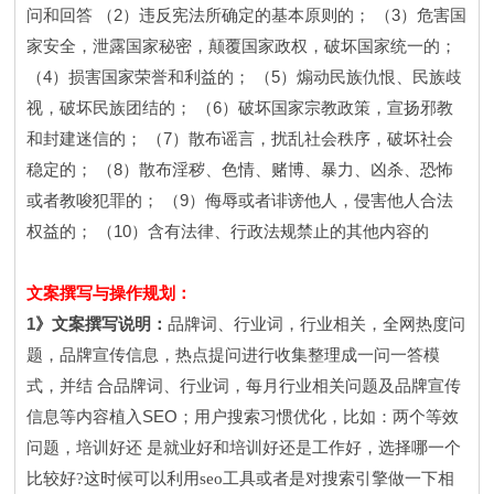
2
3
问和回答
（
）违反宪法所确定的基本原则的；
（
）危害国
家安全，泄露国家秘密，颠覆国家政权，破坏国家统一的；
4
5
（
）损害国家荣誉和利益的；
（
）煽动民族仇恨、民族歧
6
视，破坏民族团结的；
（
）破坏国家宗教政策，宣扬邪教
7
和封建迷信的；
（
）散布谣言，扰乱社会秩序，破坏社会
8
稳定的；
（
）散布淫秽、色情、赌博、暴力、凶杀、恐怖
9
或者教唆犯罪的；
（
）侮辱或者诽谤他人，侵害他人合法
10
权益的；
（
）含有法律、行政法规禁止的其他内容的
文案撰写与操作规划：
1
》文案撰写说明：
品牌词、行业词，行业相关，全网热度问
题，品牌宣传信息，热点提问进行收集整理成一问一答模
式，并结
合品牌词、行业词，每月行业相关问题及品牌宣传
SEO
信息等内容植入
；用户搜索习惯优化，比如：两个等效
问题，培训好还
是就业好和培训好还是工作好，选择哪一个
比较好?这时候可以利用seo工具或者是对搜索引擎做一下相