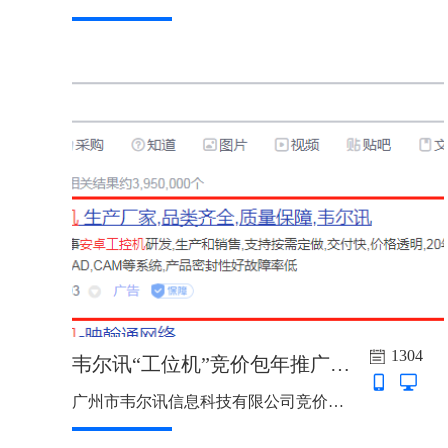
1304
韦尔讯“工位机”竞价包年推广上线啦
广州市韦尔讯信息科技有限公司竞价包年推广上线啦，主词：嵌入式工控机，触摸一体机，触控一体机，安卓工控机，工位机，智能终端机，触摸显示器，推广地区：广东省，浙江省，4个直辖市，7*24小时...