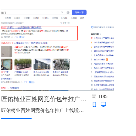
1185
匠佑椅业百姓网竞价包年推广上线啦
匠佑椅业百姓网竞价包年推广上线啦，主词：报告厅座椅、报告厅排椅、报告厅桌椅、礼堂椅厂、礼堂椅厂家、阶梯排椅、阶梯教室桌椅、阶梯教室课桌椅、阶梯桌椅...