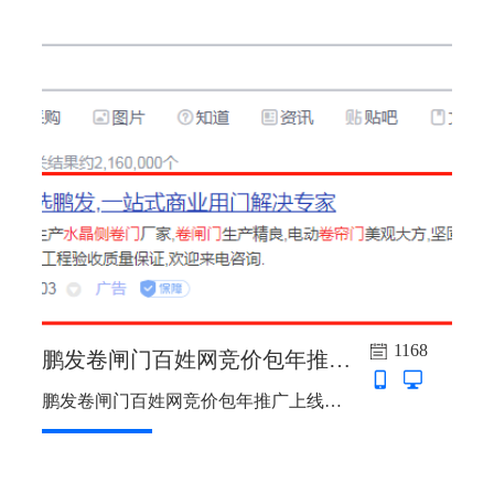
1168
鹏发卷闸门百姓网竞价包年推广上线啦
鹏发卷闸门百姓网竞价包年推广上线啦，主词:水晶折叠门，水晶侧卷门...