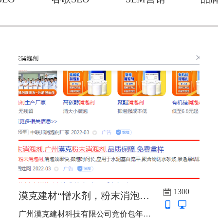
1300
漠克建材“憎水剂，粉末消泡剂”竞价包年推广上线啦
广州漠克建材科技有限公司竞价包年推广上线啦，主词：憎水剂，粉末消泡剂，推广地区：广东，福建，江西，湖南，湖北，广西...