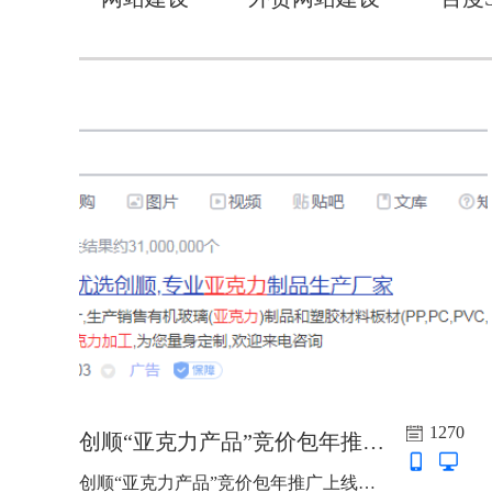
1270
创顺“亚克力产品”竞价包年推广上线啦
创顺“亚克力产品”竞价包年推广上线啦，主词：亚克力加工，亚克力化妆盒，亚克力展示架，亚克力工艺品，亚克力盒子，亚克力隔离板，防雾眼罩，防雾面罩，7*24小时，推广城市：136个...