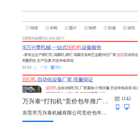
1142
万兴泰“打扣机”竞价包年推广上线啦
东莞市万兴泰机械有限公司竞价包年推广上线啦，主词：打扣机 铆钉机 鸡眼机 纽扣机 ，赠送：气动铆钉机，全自动铆钉机，全自动鸡眼机，压铆机生产厂家，旋铆机厂家，铆接机生产厂家，全国双端24小时...