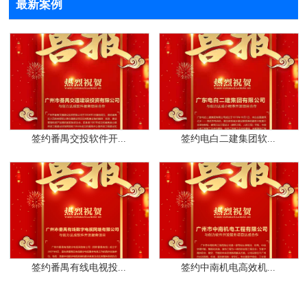
最新案例
签约番禺交投软件开...
签约电白二建集团软...
签约番禺有线电视投...
签约中南机电高效机...