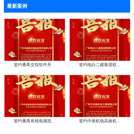
最新案例
签约番禺交投软件开...
签约电白二建集团软...
签约番禺有线电视投...
签约中南机电高效机...