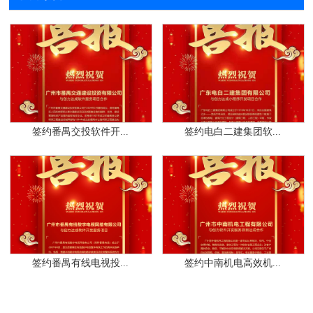
签约番禺交投软件开...
签约电白二建集团软...
签约番禺有线电视投...
签约中南机电高效机...